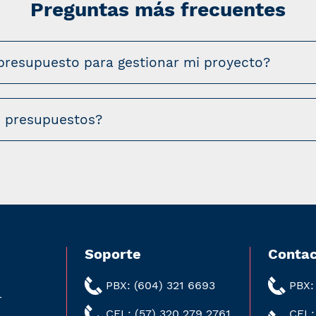
Preguntas más frecuentes
presupuesto para gestionar mi proyecto?
s presupuestos?
Soporte
Contac
PBX: (604) 321 6693
PBX:
r
CEL: (57) 320 279 2761
CEL: