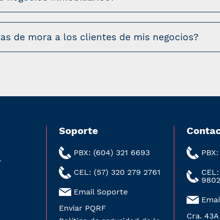
tas de mora a los clientes de mis negocios?
Soporte
Contac
PBX: (604) 321 6693
PBX:
r
CEL: (57) 320 279 2761
CEL:
980
Email Soporte
Emai
Enviar PQRF
Cra. 43A