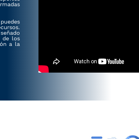
ormadas
 puedes
ecursos.
diseñado
d de los
ón a la